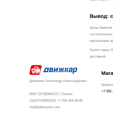
Вывод: с
Шины Hankook 
состоятельнос
масштабами пр
Купить шины H
доставкой.
Маг
Демченко Александр Александрович
Крымск
+7 905 
ИНН 237300604272 / Огрнип
316237300050252 +7 938 464-44-46
mail@akbcenter.com