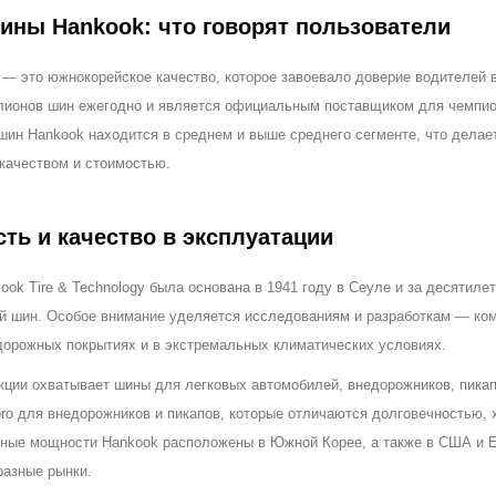
ины Hankook: что говорят пользователи
— это южнокорейское качество, которое завоевало доверие водителей в
лионов шин ежегодно и является официальным поставщиком для чемпиона
 шин Hankook находится в среднем и выше среднего сегменте, что делае
качеством и стоимостью.
ть и качество в эксплуатации
ok Tire & Technology была основана в 1941 году в Сеуле и за десятиле
й шин. Особое внимание уделяется исследованиям и разработкам — ком
дорожных покрытиях и в экстремальных климатических условиях.
кции охватывает шины для легковых автомобилей, внедорожников, пикап
ro для внедорожников и пикапов, которые отличаются долговечностью, 
ные мощности Hankook расположены в Южной Корее, а также в США и Ев
разные рынки.