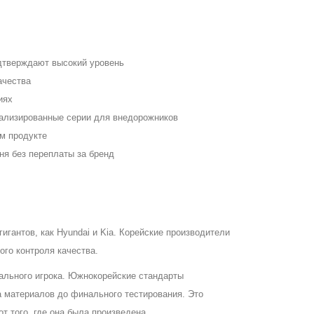
одтверждают высокий уровень
ачества
иях
ализированные серии для внедорожников
м продукте
я без переплаты за бренд
гантов, как Hyundai и Kia. Корейские производители
ого контроля качества.
бального игрока. Южнокорейские стандарты
 материалов до финального тестирования. Это
т того, где она была произведена.