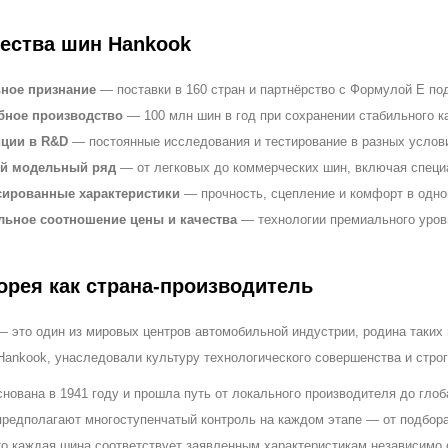
ества шин Hankook
ное признание
— поставки в 160 стран и партнёрство с Формулой E п
бное производство
— 100 млн шин в год при сохранении стабильного к
иции в R&D
— постоянные исследования и тестирование в разных услов
й модельный ряд
— от легковых до коммерческих шин, включая специ
сированные характеристики
— прочность, сцепление и комфорт в одно
ьное соотношение цены и качества
— технологии премиального уровн
рея как страна-производитель
это один из мировых центров автомобильной индустрии, родина таких ги
Hankook, унаследовали культуру технологического совершенства и строг
снована в 1941 году и прошла путь от локального производителя до гло
предполагают многоступенчатый контроль на каждом этапе — от подбора
то каждая шина соответствует заявленным характеристикам независимо о