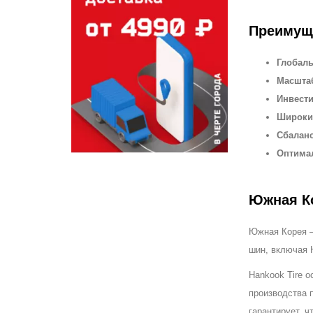
Преимущ
Глобаль
Масшта
Инвест
Широки
Сбалан
Оптимал
Южная Ко
Южная Корея — 
шин, включая 
Hankook Tire о
производства 
гарантирует, ч