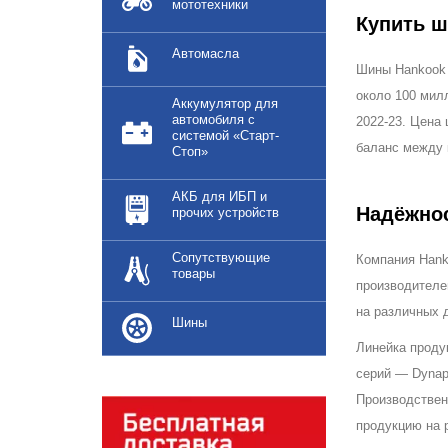
мототехники
Купить ш
Автомасла
Шины Hankook 
около 100 мил
Аккумулятор для
автомобиля с
2022-23. Цена
системой «Старт-
баланс между 
Стоп»
АКБ для ИБП и
Надёжнос
прочих устройств
Сопутствующие
Компания Hanko
товары
производителе
на различных 
Шины
Линейка проду
серий — Dynap
Производствен
продукцию на 