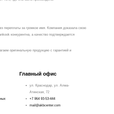
ез переплаты за громкое имя. Компания доказала свою
nkook конкурентна, а качество подтверждается
агаем оригинальную продукцию с гарантией и
Главный офис
ул. Краснодар, ул. Алма-
Атинская, 72
ьных
+7 964 93-53-444
mail@akbcenter.com