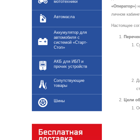
мототехники
«Оператор»
) 
личном кабине
Автомасла
Настоящее согл
Аккумулятор для
Перече
автомобиля с
системой «Старт-
С
Стоп»
АКБ для ИБП и
прочих устройств
Сопутствующие
Д
товары
с
Цели о
Шины
О