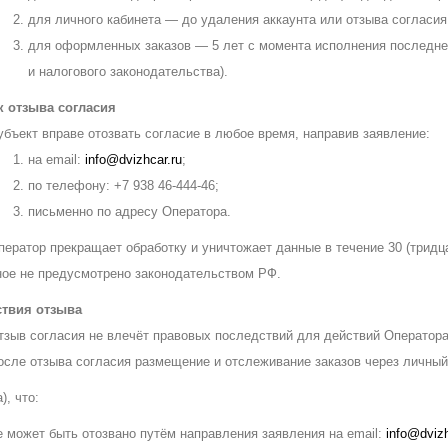
для личного кабинета — до удаления аккаунта или отзыва согласия
для оформленных заказов — 5 лет с момента исполнения последнег
и налогового законодательства).
 отзыва согласия
убъект вправе отозвать согласие в любое время, направив заявление:
на email:
info@dvizhcar.ru
;
по телефону: +7 938 46-444-46;
письменно по адресу Оператора.
ператор прекращает обработку и уничтожает данные в течение 30 (тридц
ное не предусмотрено законодательством РФ.
твия отзыва
тзыв согласия не влечёт правовых последствий для действий Оператора
осле отзыва согласия размещение и отслеживание заказов через личный
), что:
е может быть отозвано путём направления заявления на email:
info@dvizh