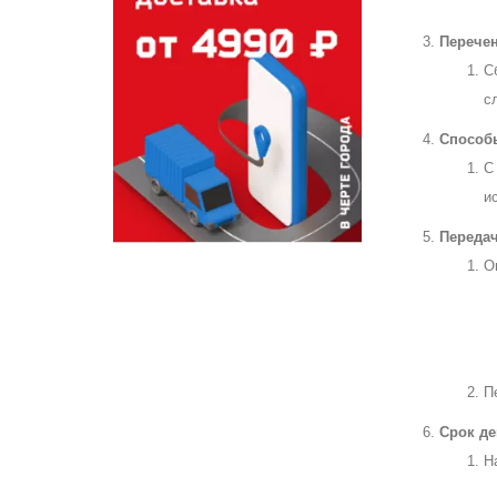
Перече
С
с
Способ
С
и
Передач
О
П
Срок де
Н