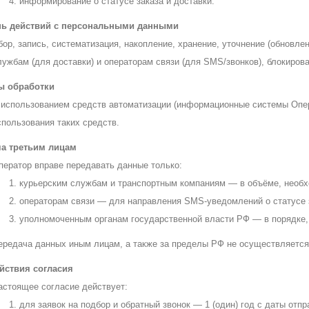
информирование о статусе заказа и доставки.
нь действий с персональными данными
бор, запись, систематизация, накопление, хранение, уточнение (обновле
лужбам (для доставки) и операторам связи (для SMS/звонков), блокиров
ы обработки
 использованием средств автоматизации (информационные системы Опер
спользования таких средств.
а третьим лицам
ператор вправе передавать данные только:
курьерским службам и транспортным компаниям — в объёме, необхо
операторам связи — для направления SMS-уведомлений о статусе 
уполномоченным органам государственной власти РФ — в порядке,
ередача данных иным лицам, а также за пределы РФ не осуществляется
йствия согласия
астоящее согласие действует:
для заявок на подбор и обратный звонок — 1 (один) год с даты отп