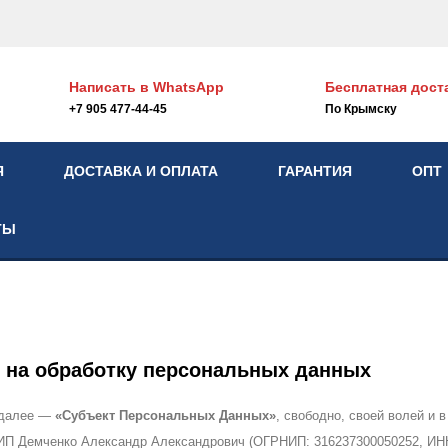
Написать в
WhatsApp
Бесплатная дост
+7 905 477-44-45
По Крымску
Я
ДОСТАВКА И ОПЛАТА
ГАРАНТИЯ
ОПТ
ТЫ
 на обработку персональных данных
 далее —
«Субъект Персональных Данных»
, свободно, своей волей и 
ИП Демченко Александр Александрович (ОГРНИП: 316237300050252, ИНН: