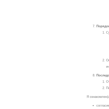
Порядок
С
О
и
Последс
О
П
Я ознакомлен(а
согласи