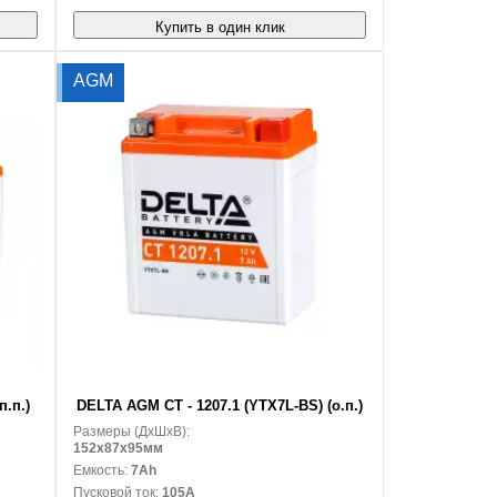
Купить в один клик
AGM
В корзину
.п.)
DELTA AGM CT - 1207.1 (YTX7L-BS) (о.п.)
Размеры (ДxШxВ):
152x87x95мм
Емкость:
7Ah
Пусковой ток:
105A