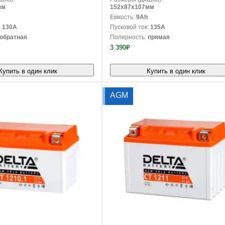
мм
152x87x107мм
Емкость:
9Ah
:
130A
Пусковой ток:
135A
обратная
Полярность:
прямая
3 390₽
Купить в один клик
Купить в один клик
AGM