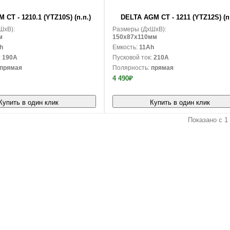
В корзину
CT - 1210.1 (YTZ10S) (п.п.)
DELTA AGM CT - 1211 (YTZ12S) (п.
ШxВ):
Размеры (ДxШxВ):
м
150x87x110мм
h
Емкость:
11Ah
:
190A
Пусковой ток:
210A
прямая
Полярность:
прямая
4 490₽
Купить в один клик
Купить в один клик
Показано с 1 