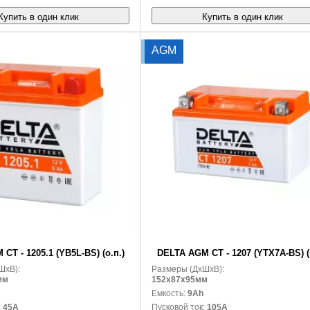
Купить в один клик
Купить в один клик
AGM
В корзину
CT - 1205.1 (YВ5L-BS) (о.п.)
DELTA AGM CT - 1207 (YTX7A-BS) (п
ШxВ):
Размеры (ДxШxВ):
мм
152x87x95мм
Емкость:
9Ah
:
45A
Пусковой ток:
105A