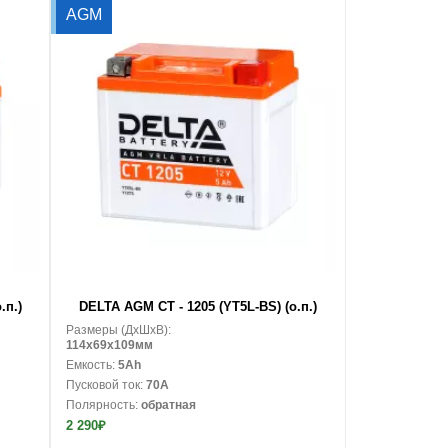
AGM
В корзину
.п.)
DELTA AGM CT - 1205 (YT5L-BS) (о.п.)
Размеры (ДxШxВ):
114x69x109мм
Емкость:
5Ah
Пусковой ток:
70A
Полярность:
обратная
2 290₽