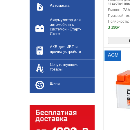
114x70x108
Автомасла
Емкость:
7Ah
Пусковой ток
Аккумулятор для
Полярность:
автомобиля с
3 390₽
системой «Старт-
Стоп»
АКБ для ИБП и
прочих устройств
AGM
Сопутствующие
товары
Шины