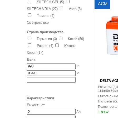
SILTECH GEL
(5)
AGM
SILTECH VRLA
(27)
Varta
(3)
Тюмень
(4)
Смотреть все
Страна производства
Германия
(3)
Китай
(56)
Россия
(4)
Южная
Корея
(17)
Цена
₽
₽
В корзину
DELTA AGM 
Размеры (Дx
114x49x60м
Емкость:
2.6
Характеристики
Пусковой ток
Емкость от
Полярность:
Ah
1 890₽