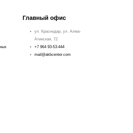
Главный офис
ул. Краснодар, ул. Алма-
Атинская, 72
ьных
+7 964 93-53-444
mail@akbcenter.com