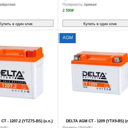
обратная
Полярность:
прямая
2 590₽
Купить в один клик
Купить в один клик
AGM
В корзину
T - 1207.2 (YTZ7S-BS) (о.п.)
DELTA AGM CT - 1209 (YTX9-BS) (п
ШxВ):
Размеры (ДxШxВ):