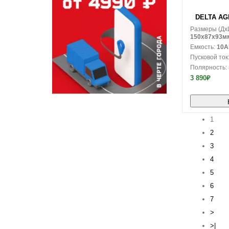
В корзину
DELTA AGM 
Размеры (Дx
150x87x93м
Емкость:
10A
Пусковой ток
Полярность:
3 890₽
1
2
3
4
5
6
7
>
>|