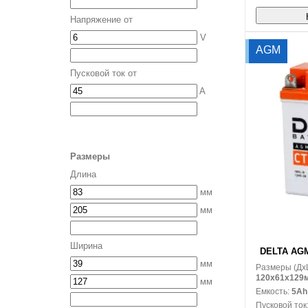
Напряжение от
V
AGM
Пусковой ток от
A
Размеры
Длина
мм
мм
В корзину
Ширина
DELTA AGM 
мм
Размеры (Дx
120x61x129
мм
Емкость:
5Ah
Пусковой ток