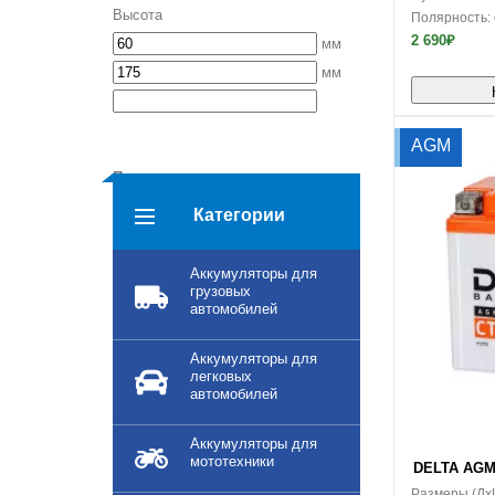
Высота
Полярность:
2 690₽
мм
мм
AGM
Полярность
обратная
прямая
Категории
Применить
Аккумуляторы для
грузовых
автомобилей
Аккумуляторы для
легковых
автомобилей
Аккумуляторы для
В корзину
мототехники
DELTA AGM C
Размеры (Дx