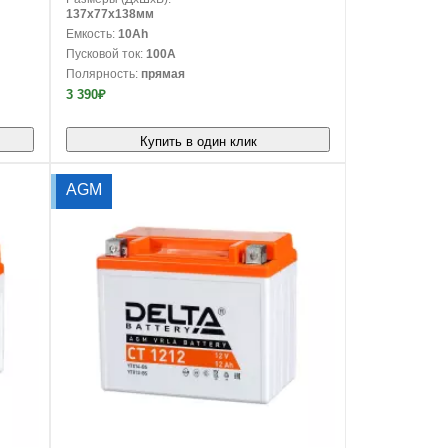
137x77x138мм
Емкость:
10Ah
Пусковой ток:
100A
Полярность:
прямая
3 390₽
Купить в один клик
AGM