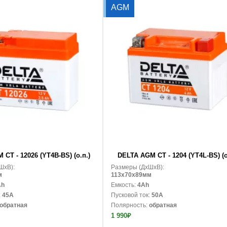
AGM
В корзину
CT - 12026 (YT4B-BS) (о.п.)
DELTA AGM CT - 1204 (YT4L-BS) (о
ШxВ):
Размеры (ДxШxВ):
м
113x70x89мм
Ah
Емкость:
4Ah
:
45A
Пусковой ток:
50A
обратная
Полярность:
обратная
1 990₽