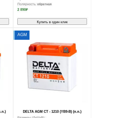
Полярность:
обратная
2 890₽
Купить в один клик
AGM
В корзину
.п.)
DELTA AGM CT - 1210 (YB9-B) (п.п.)
Размеры (ДxШxВ):