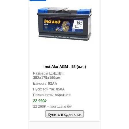
В корзину
Inci Aku AGM - 92 (о.п.)
Размеры (ДxШxВ):
352x175x190мм
Емкость:
92Ah
Пусковой ток:
850A
Полярность:
обратная
22 990₽
22 290₽ – при сдаче б/у
Купить в один клик