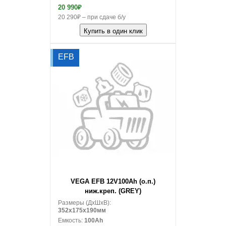
20 990₽
20 290₽ – при сдаче б/у
Купить в один клик
EFB
В корзину
VEGA EFB 12V100Ah (о.п.)
ниж.креп. (GREY)
Размеры (ДxШxВ):
352x175x190мм
Емкость:
100Ah