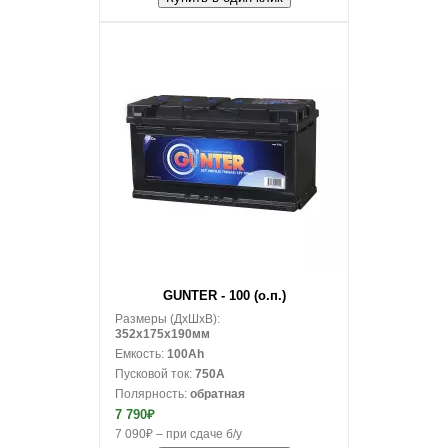
В корзину
GUNTER - 100 (о.п.)
Размеры (ДxШxВ):
352x175x190мм
Емкость:
100Ah
Пусковой ток:
750A
Полярность:
обратная
7 790₽
7 090₽ – при сдаче б/у