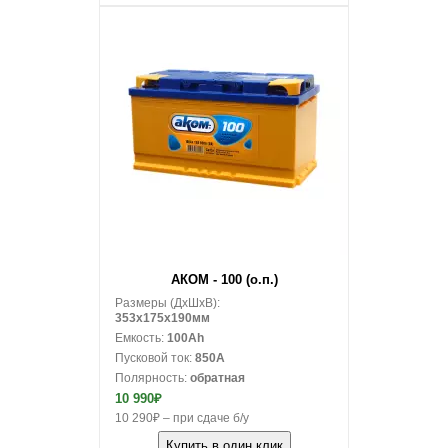
В корзину
АКОМ - 100 (о.п.)
Размеры (ДxШxВ):
353x175x190мм
Емкость:
100Ah
Пусковой ток:
850A
Полярность:
обратная
10 990₽
10 290₽ – при сдаче б/у
Купить в один клик