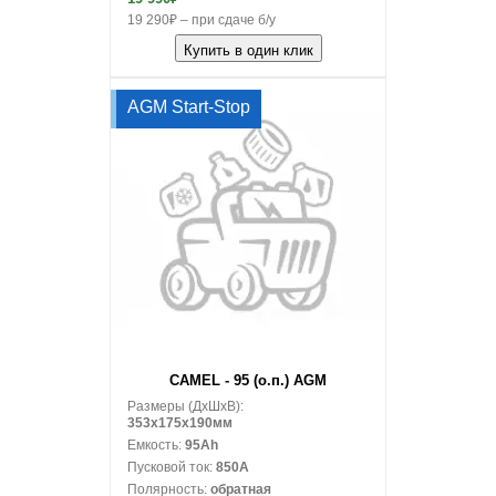
19 290₽ – при сдаче б/у
Купить в один клик
AGM Start-Stop
В корзину
CAMEL - 95 (о.п.) AGM
Размеры (ДxШxВ):
353x175x190мм
Емкость:
95Ah
Пусковой ток:
850A
Полярность:
обратная