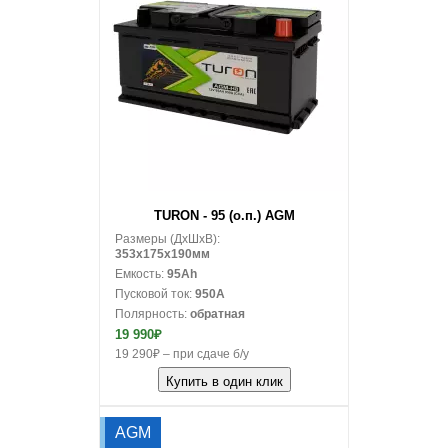
В корзину
TURON - 95 (о.п.) AGM
Размеры (ДxШxВ):
353x175x190мм
Емкость:
95Ah
Пусковой ток:
950A
Полярность:
обратная
19 990₽
19 290₽ – при сдаче б/у
Купить в один клик
AGM