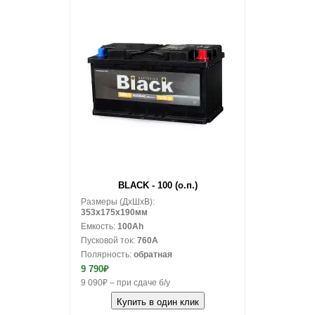
В корзину
BLACK - 100 (о.п.)
Размеры (ДxШxВ):
353x175x190мм
Емкость:
100Ah
Пусковой ток:
760A
Полярность:
обратная
9 790₽
9 090₽ – при сдаче б/у
Купить в один клик