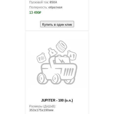
Пусковой ток:
850A
Полярность:
обратная
13 490₽
Купить в один клик
В корзину
JUPITER - 100 (о.п.)
Размеры (ДxШxВ):
353x175x190мм