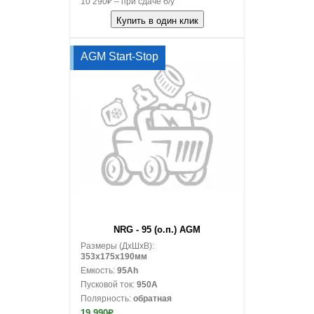
10 290₽ – при сдаче б/у
Купить в один клик
AGM Start-Stop
В корзину
NRG - 95 (о.п.) AGM
Размеры (ДxШxВ):
353x175x190мм
Емкость:
95Ah
Пусковой ток:
950A
Полярность:
обратная
19 990₽