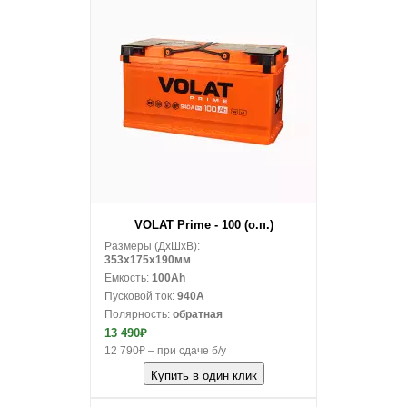
В корзину
VOLAT Prime - 100 (о.п.)
Размеры (ДxШxВ):
353x175x190мм
Емкость:
100Ah
Пусковой ток:
940A
Полярность:
обратная
13 490₽
12 790₽ – при сдаче б/у
Купить в один клик