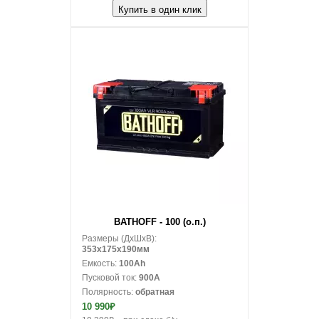
Купить в один клик
В корзину
BATHOFF - 100 (о.п.)
Размеры (ДxШxВ):
353x175x190мм
Емкость:
100Ah
Пусковой ток:
900A
Полярность:
обратная
10 990₽