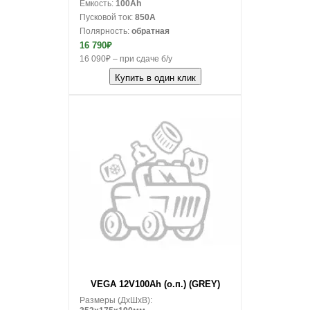
Емкость:
100Ah
Пусковой ток:
850A
Полярность:
обратная
16 790₽
16 090₽ – при сдаче б/у
Купить в один клик
В корзину
VEGA 12V100Ah (о.п.) (GREY)
Размеры (ДxШxВ):