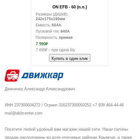
В корзину
ON EFB - 60 (п.п.)
Размеры (ДxШxВ):
242x175x190мм
Емкость:
60Ah
Пусковой ток:
640A
Полярность:
прямая
7 990₽
7 490₽ – при сдаче б/у
Купить в один клик
Демченко Александр Александрович
ИНН 237300604272 / Огрнип 316237300050252 +7 938 464-44-46
mail@akbcenter.com
Посетите любой удобный вам магазин нашей сети. Наши салоны
продаж расположены во всех ключевых районах Крымске, а также