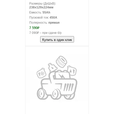
Размеры (ДxШxВ):
238x129x224мм
Емкость:
55Ah
Пусковой ток:
450A
Полярность:
прямая
7 590₽
7 090₽ – при сдаче б/у
Купить в один клик
В корзину