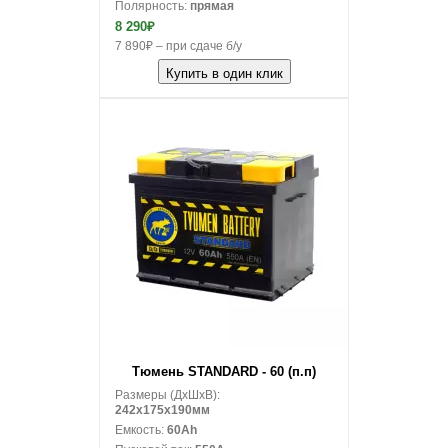
Полярность:
прямая
8 290₽
7 890₽ – при сдаче б/у
Купить в один клик
В корзину
Тюмень STANDARD - 60 (п.п)
Размеры (ДxШxВ):
242x175x190мм
Емкость:
60Ah