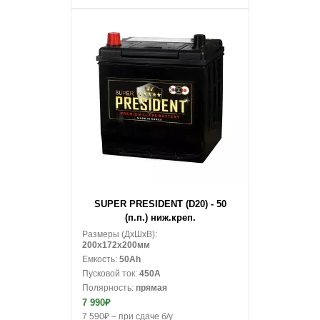
В корзину
SUPER PRESIDENT (D20) - 50
(п.п.) ниж.креп.
Размеры (ДxШxВ):
200x172x200мм
Емкость:
50Ah
Пусковой ток:
450A
Полярность:
прямая
7 990₽
7 590₽ – при сдаче б/у