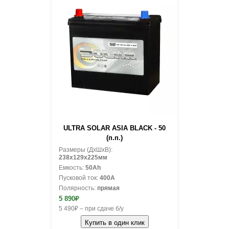
В корзину
ULTRA SOLAR ASIA BLACK - 50
(п.п.)
Размеры (ДxШxВ):
238x129x225мм
Емкость:
50Ah
Пусковой ток:
400A
Полярность:
прямая
5 890₽
5 490₽ – при сдаче б/у
Купить в один клик