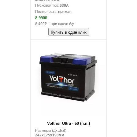
Пусковой ток:
630A
Полярность:
прямая
8 990₽
8 490₽ – при сдаче б/у
Купить в один клик
В корзину
Volthor Ultra - 60 (п.п.)
Размеры (ДxШxВ):
242x175x190мм