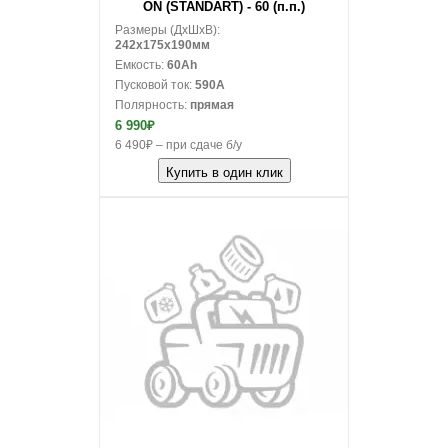
ON (STANDART) - 60 (п.п.)
Размеры (ДxШxВ):
242x175x190мм
Емкость:
60Ah
Пусковой ток:
590A
Полярность:
прямая
6 990₽
6 490₽ – при сдаче б/у
Купить в один клик