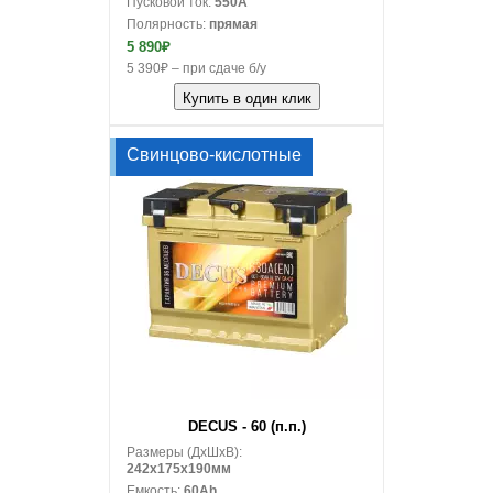
Пусковой ток:
550A
Полярность:
прямая
5 890₽
5 390₽ – при сдаче б/у
Купить в один клик
Свинцово-кислотные
В корзину
DECUS - 60 (п.п.)
Размеры (ДxШxВ):
242x175x190мм
Емкость:
60Ah