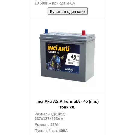
10 590₽ – при сдаче б/у
Купить в один клик
В корзину
Inci Aku ASIA FormulА - 45 (п.п.)
тонк.кл.
Размеры (ДxШxВ):
237x127x223мм
Емкость:
45Ah
Пусковой ток:
400A