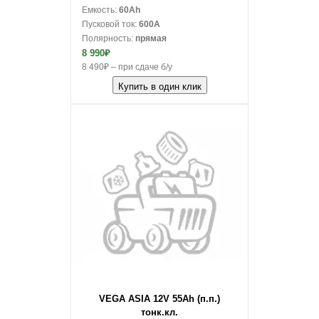
Емкость:
60Ah
Пусковой ток:
600A
Полярность:
прямая
8 990₽
8 490₽ – при сдаче б/у
Купить в один клик
В корзину
VEGA ASIA 12V 55Ah (п.п.)
тонк.кл.