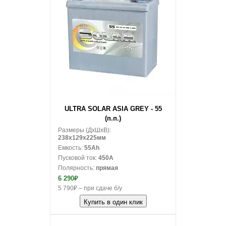
В корзину
ULTRA SOLAR ASIA GREY - 55
(п.п.)
Размеры (ДxШxВ):
238x129x225мм
Емкость:
55Ah
Пусковой ток:
450A
Полярность:
прямая
6 290₽
5 790₽ – при сдаче б/у
Купить в один клик