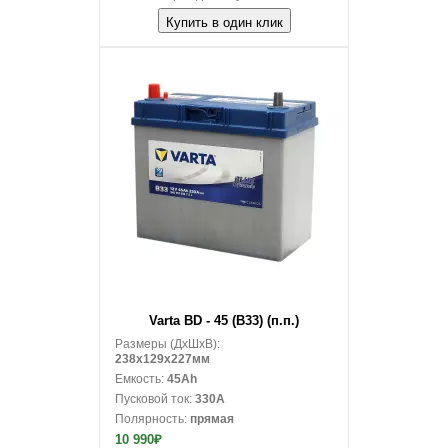
Купить в один клик
В корзину
Varta BD - 45 (B33) (п.п.)
Размеры (ДxШxВ):
238x129x227мм
Емкость:
45Ah
Пусковой ток:
330A
Полярность:
прямая
10 990₽